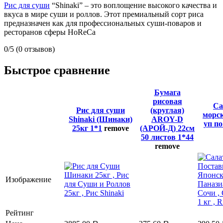
Рис для суши
“Shinaki” – это воплощение высокого качества и
вкуса в мире суши и роллов. Этот премиальный сорт риса
предназначен как для профессиональных суши-поваров и
ресторанов сферы HoReCa
0/5
(0 отзывов)
Быстрое сравнение
Бумага
рисовая
Са
Рис для суши
(круглая)
морск
Shinaki (Шинаки)
AROY-D
уп по
25кг 1*1
remove
(АРОЙ-Д) 22см
50 листов 1*44
remove
Изображение
Рейтинг