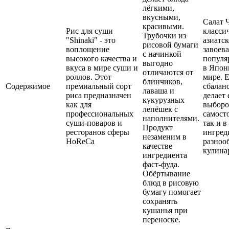
лёгкими,
вкусными,
Салат Ч
красивыми.
Рис для суши
класси
Трубочки из
"Shinaki" - это
азиатс
рисовой бумаги
воплощение
завоев
с начинкой
высокого качества и
популя
выгодно
вкуса в мире суши и
в Япон
отличаются от
роллов. Этот
мире. 
блинчиков,
Содержимое
премиальный сорт
сбалан
лаваша и
риса предназначен
делает
кукурузных
как для
выборо
лепёшек с
профессиональных
самост
наполнителями.
суши-поваров и
так и в
Продукт
ресторанов сферы
ингред
незаменим в
HoReCa
разноо
качестве
кулина
ингредиента
фаст-фуда.
Обёртывание
блюд в рисовую
бумагу помогает
сохранять
кушанья при
переноске.