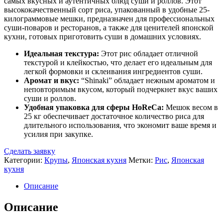
самых вкусных и аутентичных блюд суши и роллов. Этот
высококачественный сорт риса, упакованный в удобные 25-
килограммовые мешки, предназначен для профессиональных
суши-поваров и ресторанов, а также для ценителей японской
кухни, готовых приготовить суши в домашних условиях.
Идеальная текстура:
Этот рис обладает отличной
текстурой и клейкостью, что делает его идеальным для
легкой формовки и склеивания ингредиентов суши.
Аромат и вкус:
“Shinaki” обладает нежным ароматом и
неповторимым вкусом, который подчеркнет вкус ваших
суши и роллов.
Удобная упаковка для сферы HoReCa:
Мешок весом в
25 кг обеспечивает достаточное количество риса для
длительного использования, что экономит ваше время и
усилия при закупке.
Сделать заявку
Категории:
Крупы
,
Японская кухня
Метки:
Рис
,
Японская
кухня
Описание
Описание