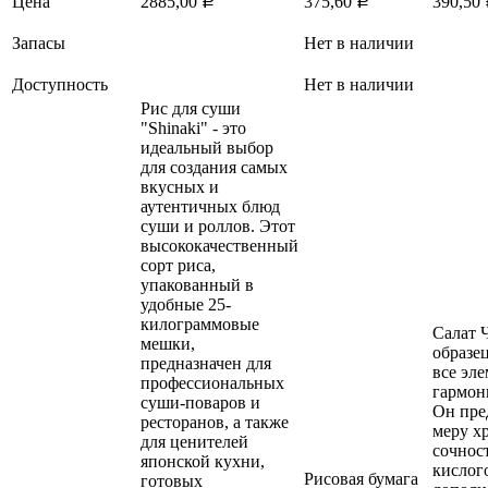
Цена
2885,00
375,60
390,50
Р
Р
Запасы
Нет в наличии
Доступность
Нет в наличии
Рис для суши
"Shinaki" - это
идеальный выбор
для создания самых
вкусных и
аутентичных блюд
суши и роллов. Этот
высококачественный
сорт риса,
упакованный в
удобные 25-
килограммовые
Салат Ч
мешки,
образец
предназначен для
все эл
профессиональных
гармон
суши-поваров и
Он пре
ресторанов, а также
меру х
для ценителей
сочност
японской кухни,
кислого
Рисовая бумага
готовых