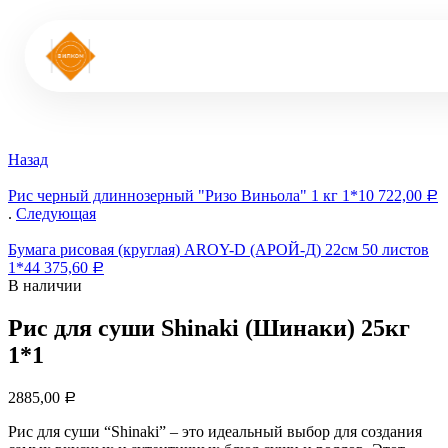
Назад
Рис черный длиннозерный "Ризо Виньола" 1 кг 1*10
722,00
Р
.
Следующая
Бумага рисовая (круглая) AROY-D (АРОЙ-Д) 22см 50 листов
1*44
375,60
Р
В наличии
Рис для суши Shinaki (Шинаки) 25кг
1*1
2885,00
Р
Рис для суши “Shinaki” – это идеальный выбор для создания