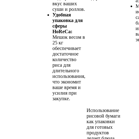
а
вкус ваших
М
суши и роллов.
и
Удобная
с
упаковка для
б
сферы
и
HoReCa:
в
Мешок весом в
э
25 кг
обеспечивает
достаточное
количество
риса для
длительного
использования,
что экономит
ваше время и
усилия при
закупке.
Использование
рисовой бумаги
как упаковки
для готовых
продуктов
делает блюда