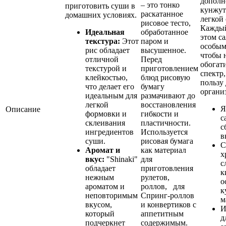
дополн
– это тонко
приготовить суши в
кунжут
раскатанное
домашних условиях.
легкой 
рисовое тесто,
Каждый
Идеальная
обработанное
этом са
текстура:
Этот
паром и
особым
рис обладает
высушенное.
чтобы 
отличной
Перед
обогат
текстурой и
приготовлением
спектр,
клейкостью,
блюд рисовую
пользу
что делает его
бумагу
органи
идеальным для
размачивают до
легкой
восстановления
Я
Описание
формовки и
гибкости и
с
склеивания
пластичности.
с
ингредиентов
Используется
в
суши.
рисовая бумага
С
Аромат и
как материал
х
вкус:
"Shinaki"
для
с
обладает
приготовления
к
нежным
рулетов,
о
ароматом и
роллов, для
к
неповторимым
Спринг-роллов
м
вкусом,
и конвертиков с
И
который
аппетитным
д
подчеркнет
содержимым.