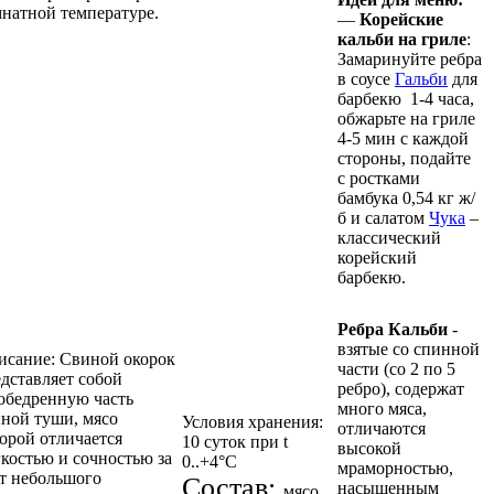
натной температуре.
—
Корейские
кальби на гриле
:
Замаринуйте ребра
в соусе
Гальби
для
барбекю 1-4 часа,
обжарьте на гриле
4-5 мин с каждой
стороны, подайте
с ростками
бамбука 0,54 кг ж/
б и салатом
Чука
–
классический
корейский
барбекю.
Ребра Кальби
-
взятые со спинной
исание: Свиной окорок
части (со 2 по 5
дставляет собой
ребро), содержат
обедренную часть
много мяса,
ной туши, мясо
Условия хранения:
отличаются
орой отличается
10 суток при t
высокой
костью и сочностью за
0..+4°С
мраморностью,
т небольшого
Состав:
насыщенным
мясо