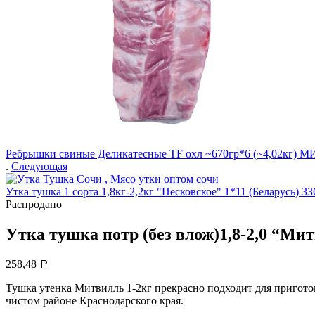
Ребрышки свиные Деликатесные TF охл ~670гр*6 (~4,02кг) 
.
Следующая
Утка тушка 1 сорта 1,8кг-2,2кг "Песковское" 1*11 (Беларусь)
33
Распродано
Утка тушка потр (без влож)1,8-2,0 “Мит
258,48
Р
Тушка утенка Митвилль 1-2кг прекрасно подходит для пригот
чистом районе Краснодарского края.