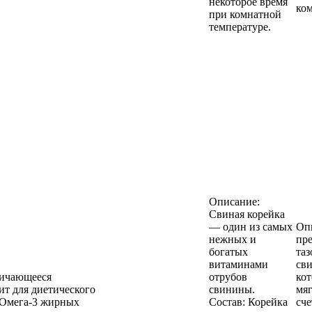
некоторое время
ком
при комнатной
температуре.
Описание:
Свиная корейка
— один из самых
Оп
нежных и
пре
богатых
таз
витаминами
сви
личающееся
отрубов
кот
ит для диетического
свинины.
мяг
 Омега-3 жирных
Состав: Корейка
сче