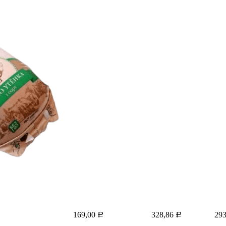
169,00
328,86
29
Р
Р