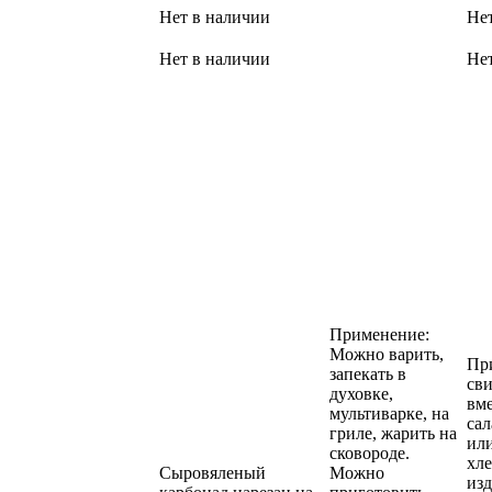
Нет в наличии
Не
Нет в наличии
Не
Применение:
Можно варить,
Пр
запекать в
сви
духовке,
вм
мультиварке, на
сал
гриле, жарить на
или
сковороде.
хл
Сыровяленый
Можно
изд