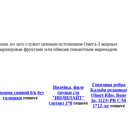
тания, но зато служит ценным источником Омега-3 жирных
нафаршировав фруктами или обмазав пикантным маринадом.
Говядина ребра
Индейка, филе
Кальби резанные
корок свиной б/к без
грудки с/м
(Short Ribs, Bone
голяшки
remove
"ИНДИЛАЙТ"
In, 1123) PB С/М
(лоток) 1*8
remove
1*12, кг
remove