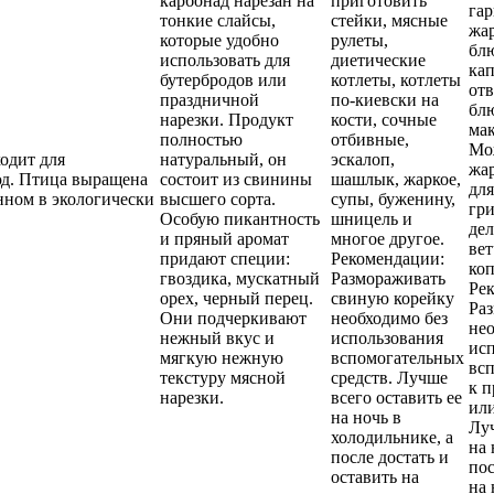
карбонад нарезан на
приготовить
га
тонкие слайсы,
стейки, мясные
жа
которые удобно
рулеты,
блю
использовать для
диетические
кап
бутербродов или
котлеты, котлеты
от
праздничной
по-киевски на
блю
нарезки. Продукт
кости, сочные
ма
полностью
отбивные,
Мо
одит для
натуральный, он
эскалоп,
жар
д. Птица выращена
состоит из свинины
шашлык, жаркое,
дл
нном в экологически
высшего сорта.
супы, буженину,
гри
Особую пикантность
шницель и
дел
и пряный аромат
многое другое.
вет
придают специи:
Рекомендации:
коп
гвоздика, мускатный
Размораживать
Ре
орех, черный перец.
свиную корейку
Ра
Они подчеркивают
необходимо без
нео
нежный вкус и
использования
ис
мягкую нежную
вспомогательных
всп
текстуру мясной
средств. Лучше
к п
нарезки.
всего оставить ее
ил
на ночь в
Луч
холодильнике, а
на 
после достать и
пос
оставить на
на 