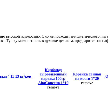
льно высокой жирностью. Оно не подходит для диетического пи
ства. Тушку можно запечь в духовке целиком, предварительно 
Карбонад
сыровяленный
Корейка свиная
лль" 11-13 кг/кор
О
нарезка 100гр
на кости 1*20
AltoConcetto 1*10
remove
remove