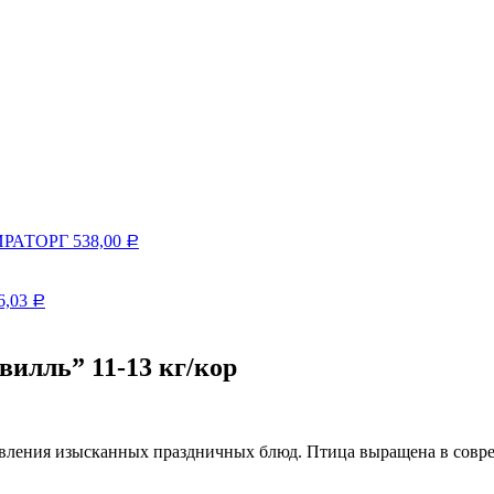
МИРАТОРГ
538,00
Р
6,03
Р
вилль” 11-13 кг/кор
овления изысканных праздничных блюд. Птица выращена в совр