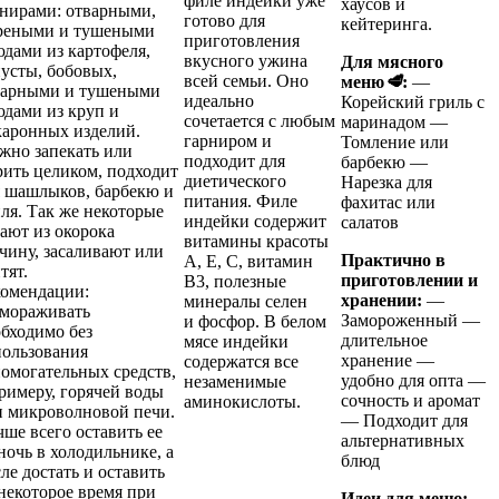
филе индейки уже
хаусов и
рнирами: отварными,
готово для
кейтеринга.
реными и тушеными
приготовления
дами из картофеля,
вкусного ужина
Для мясного
усты, бобовых,
всей семьи. Оно
меню
🥩
:
—
варными и тушеными
идеально
Корейский гриль с
дами из круп и
сочетается с любым
маринадом —
каронных изделий.
гарниром и
Томление или
жно запекать или
подходит для
барбекю —
ить целиком, подходит
диетического
Нарезка для
я шашлыков, барбекю и
питания. Филе
фахитас или
ля. Так же некоторые
индейки содержит
салатов
ают из окорока
витамины красоты
чину, засаливают или
Практично в
А, Е, С, витамин
тят.
приготовлении и
В3, полезные
комендации:
хранении:
—
минералы селен
змораживать
Замороженный —
и фосфор. В белом
бходимо без
длительное
мясе индейки
пользования
хранение —
содержатся все
омогательных средств,
удобно для опта —
незаменимые
римеру, горячей воды
сочность и аромат
аминокислоты.
и микроволновой печи.
— Подходит для
ше всего оставить ее
альтернативных
ночь в холодильнике, а
блюд
ле достать и оставить
некоторое время при
Идеи для меню: