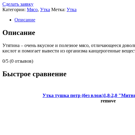
Сделать заявку
Категории:
Мясо
,
Утка
Метка:
Утка
Описание
Описание
Утятина – очень вкусное и полезное мясо, отличающееся дово
кислот и помогает вывести из организма канцерогенные веще
0/5
(0 отзывов)
Быстрое сравнение
Утка тушка потр (без влож)1,8-2,0 "Митви
remove