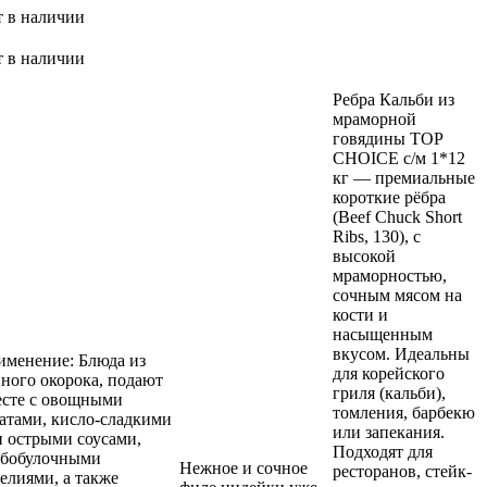
т в наличии
т в наличии
Ребра Кальби из
мраморной
говядины TOP
CHOICE с/м 1*12
кг — премиальные
короткие рёбра
(Beef Chuck Short
Ribs, 130), с
высокой
мраморностью,
сочным мясом на
кости и
насыщенным
вкусом. Идеальны
именение: Блюда из
для корейского
ного окорока, подают
гриля (кальби),
есте с овощными
томления, барбекю
атами, кисло-сладкими
или запекания.
 острыми соусами,
Подходят для
ебобулочными
Нежное и сочное
ресторанов, стейк-
елиями, а также