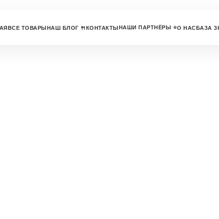
НАШИ ПАРТНЁРЫ ⭐
АЯ
ВСЕ ТОВАРЫ
НАШ БЛОГ 🍴
КОНТАКТЫ
О НАС
БАЗА З