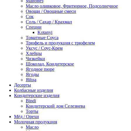
Майонез
Масло оливковое, Фритюрное, Подсолнечное
Овощи / Овощные смеси
Сок
Соль / Сахар / Крахмал
Специи
Kotanyi
Томатные Соуса
Трюфель и продукция с трюфелем
Уксус / Соус-Крем
Хлебцы
Чизкейки
Шоколад, Кондитерское
Ягодное пюре
Ягоды
Яйца
Десерты
Колбасные изделия
Кондитерские изделия
Bindi
Кондитерский дом Селезнева
Торты
Мёд / Орехи
Молочная продукция
Масло