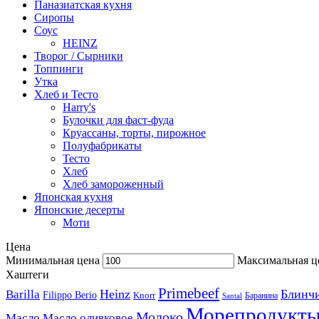
Паназиатская кухня​
Сиропы
Соус
HEINZ
Творог / Сырники
Топпинги
Утка
Хлеб и Тесто
Harry's
Булочки для фаст-фуда
Круассаны, торты, пирожное
Полуфабрикаты
Тесто
Хлеб
Хлеб замороженный
Японская кухня
Японские десерты
Моти
Цена
Минимальная цена
Максимальная ц
Хаштеги
Primebeef
Heinz
Блинч
Barilla
Filippo Berio
Knorr
Баранина
Santal
Морепродукт
Молоко
Масло
Масло оливковое