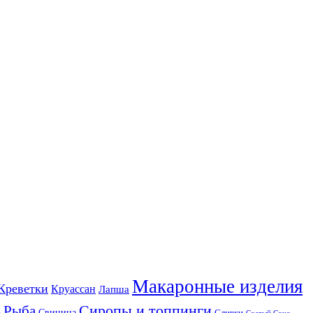
Макаронные изделия
Креветки
Круассан
Лапша
Сиропы и топпинги
Рыба
Свинина
Сливки
р