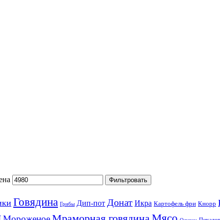
ена
Фильтровать
Говядина
Донат
ики
Дип-пот
Икра
Картофель фри
Кнорр
Грибы
ы
Мясо
Мраморная говядина
Мороженое
Пикадо