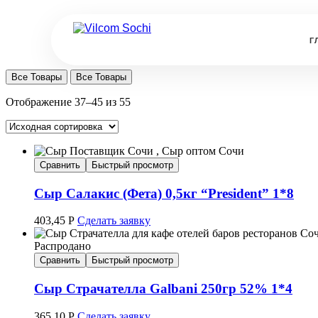
Г
Все Товары
Все Товары
Отображение 37–45 из 55
Сравнить
Быстрый просмотр
Сыр Салакис (Фета) 0,5кг “President” 1*8
403,45
Р
Сделать заявку
Распродано
Сравнить
Быстрый просмотр
Сыр Страчателла Galbani 250гр 52% 1*4
365,10
Р
Сделать заявку