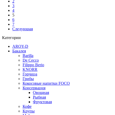
2
3
4
5
6
7
Следующая
Категории
AROY-D
Бакалея
Barilla
De Cecco
Filippo Berio
KNORR
Горчица
Грибы
Кокосовые напитки FOCO
Консервация
Овощная
Рыбная
Фруктовая
Кофе
Крупы