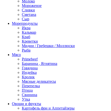
Молоко
Мороженое
Сливки
Сметана
Сыр
Морепродукты
Икра
Кальмар
Краб
Креветки
Мидии / Гребешки / Моллюски
Рыба
Мясо
Primebeef
Баранина , Ягнятина
Говядина
Индейка
Кролик
Мясные деликатесы
Перепелка
Птица
Свинина
Утка
Овощи и фрукты
Картофель фри и Аппетайзеры