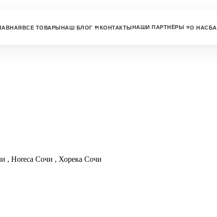
НАШИ ПАРТНЁРЫ ⭐
ЛАВНАЯ
ВСЕ ТОВАРЫ
НАШ БЛОГ 🍴
КОНТАКТЫ
О НАС
БА