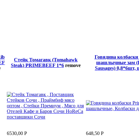
ib
Говядина колбаски 
Стейк Томагавк (Tomahawk
EF
шашлычные зам (
Steak) PRIMEBEEF 1*6
remove
e
Sausages) 0,8*6шт, 
6530,00
Р
648,50
Р