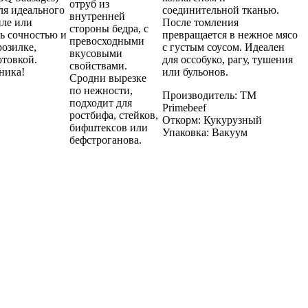
отруб из
ля идеального
соединительной тканью.
внутренней
иле или
После томления
стороны бедра, с
сь сочностью и
превращается в нежное мясо
превосходными
розилке,
с густым соусом. Идеален
вкусовыми
отовкой.
для оссобуко, рагу, тушения
свойствами.
ника!
или бульонов.
Сродни вырезке
по нежности,
Производитель:
ТМ
подходит для
Primebeef
ростбифа, стейков,
Откорм:
Кукурузный
бифштексов или
Упаковка:
Вакуум
бефстроганова.