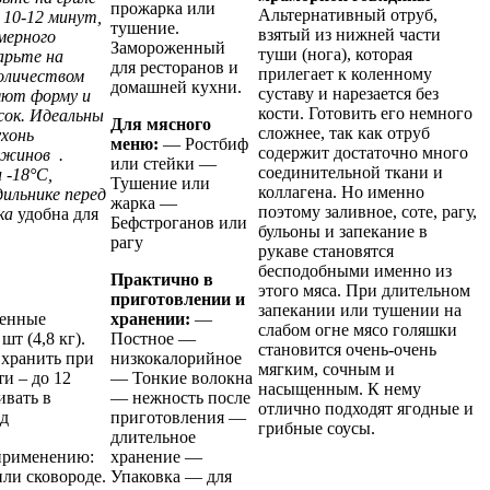
прожарка или
Альтернативный отруб,
 10-12 минут,
тушение.
взятый из нижней части
мерного
Замороженный
туши (нога), которая
арьте на
для ресторанов и
прилегает к коленному
количеством
домашней кухни.
суставу и нарезается без
няют форму и
кости. Готовить его немного
ок. Идеальны
Для мясного
сложнее, так как отруб
ухонь
меню:
— Ростбиф
содержит достаточно много
ужинов .
или стейки —
соединительной ткани и
 -18°C,
Тушение или
коллагена. Но именно
ильнике перед
жарка —
поэтому заливное, соте, рагу,
вка
удобна для
Бефстроганов или
бульоны и запекание в
рагу
рукаве становятся
бесподобными именно из
Практично в
этого мяса. При длительном
приготовлении и
запекании или тушении на
хранении:
—
женные
слабом огне мясо голяшки
Постное —
шт (4,8 кг).
становится очень-очень
низкокалорийное
 хранить при
мягким, сочным и
— Тонкие волокна
ти – до 12
насыщенным. К нему
— нежность после
ивать в
отлично подходят ягодные и
приготовления —
ед
грибные соусы.
длительное
хранение —
применению:
Упаковка — для
или сковороде.