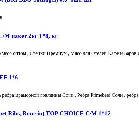
С/М пакет 2кг 1*8, кг
EF 1*6
ort Ribs, Bone-in) TOP CHOICE С/М 1*12