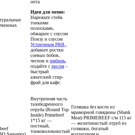
опта
Идеи для меню:
Нарежьте стейк
атуральные
тонкими
ственных
полосками,
обжарьте с соусом
Понзу и соусом
Устричным PRB
,
добавьте ростки
соевых бобов,
чеснок и
имбирь
,
подайте с
рисом
–
быстрый
азиатский стир-
фрай для кафе.
Внутренняя часть
тазобедренного
Голяшка без кости из
отруба (Round Top
мраморной говядины (Shank
Inside) Primebeef
Meat) PRIMEBEEF с/м 115 кг
1*15 кг —
— желатинистый отруб из
постный,
beef
голяшки, богатый
тонковолокнистый
BQ Sausages)
коллагеном и