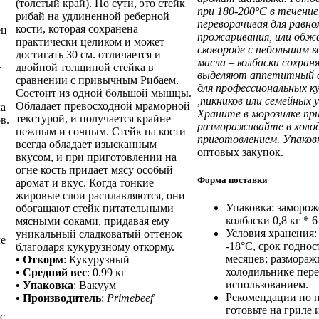
(толстый край). По сути, это стейк
при 180-200°C в течение
рибай на удлиненной реберной
переворачивая для равно
кости, которая сохранена
ец
прожаривания, или обж
практически целиком и может
сковороде с небольшим 
достигать 30 см. отличается и
масла – колбаски сохра
двойной толщиной стейка в
т
выделяют аппетитный с
сравнении с привычным Рибаем.
для профессиональных к
Состоит из одной большой мышцы.
,пикников или семейных 
Обладает превосходной мраморной
ка
Храните в морозилке при
текстурой, и получается крайне
в.
размораживайте в холод
нежным и сочным. Стейк на кости
приготовлением. Упако
всегда обладает изысканным
оптовых закупок.
вкусом, и при приготовлении на
огне кость придает мясу особый
Форма поставки
аромат и вкус. Когда тонкие
жировые слои расплавляются, они
Упаковка: заморо
обогащают стейк питательными
колбаски 0,8 кг * 6 
мясными соками, придавая ему
Условия хранения:
уникальный сладковатый оттенок
ле
-18°C, срок годнос
благодаря кукурузному откорму.
месяцев; размораж
• Откорм
:
Кукурузный
холодильнике пер
• Средний вес
:
0.99 кг
использованием.
• Упаковка
:
Вакуум
Рекомендации по 
• Производитель
:
Primebeef
готовьте на гриле 
с