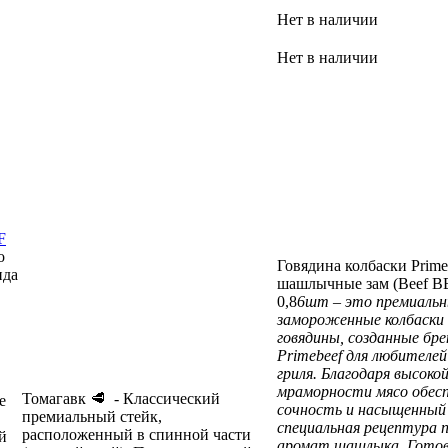
Нет в наличии
Нет в наличии
F
о
Говядина колбаски Prime
нда
шашлычные зам (Beef BB
0,8
6шт – это премиаль
замороженные колбаски
говядины, созданные бр
Primebeef для любителей
гриля. Благодаря высоко
мраморности мясо обес
Томагавк 🥩 - Классический
е
сочность и насыщенный 
премиальный стейк,
специальная рецептура 
расположенный в спинной части
й
аромат шашлыка. Готов