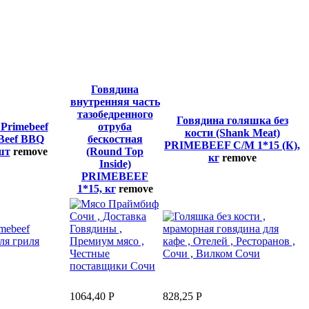
Говядина
внутренняя часть
тазобедренного
Говядина голяшка без
Primebeef
отруба
кости (Shank Meat)
Beef BBQ
бескостная
PRIMEBEEF С/М 1*15 (К),
шт
remove
(Round Top
кг
remove
Inside)
PRIMEBEEF
1*15, кг
remove
1064,40
Р
828,25
Р