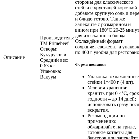
стороны для классического
стейка с хрустящей корочкой
добавьте крупную соль и пер
и блюдо готово. Так же
Запекайте с розмарином и
вином при 180°C 20-25 мину
для изысканного блюда.
Производитель:
Охлаждённый формат
ТМ Primebeef
сохраняет свежесть, а упаков
Откорм:
по 400 г удобна для ресторано
Кукурузный
Описание
Средний вес:
Форма поставки
0.63 кг
Упаковка:
Упаковка: охлаждённые
Вакуум
стейки 1*400 г (4 шт).
Условия хранения:
хранить при 0-4°C, срок
годности – до 14 дней;
использовать сразу пос
вскрытия.
Рекомендации по
применению:
обжаривайте на гриле,
готовьте котлеты для
бургеров или запекайте 