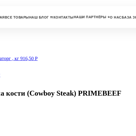
НАШИ ПАРТНЁРЫ ⭐
АЯ
ВСЕ ТОВАРЫ
НАШ БЛОГ 🍴
КОНТАКТЫ
О НАС
БАЗА З
торг , кг
916,50
Р
Р
на кости (Cowboy Steak) PRIMEBEEF