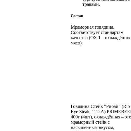
травами.
Состав
Мраморная говядина.
Соответствует стандартам
качества (ОХЛ – охлаждённо
мясо).
Говядина Стейк "Рибай" (Rib
Eye Steak, 1112А) PRIMEBEE
400г (4шт), охлаждённая – эт
мраморный стейк с
насыщенным вкусом,