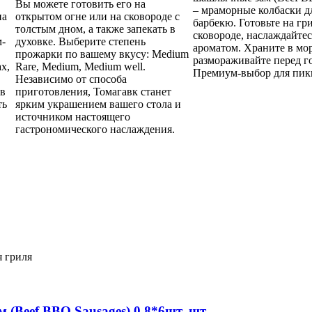
Вы можете готовить его на
– мраморные колбаски д
на
открытом огне или на сковороде с
барбекю. Готовьте на гр
толстым дном, а также запекать в
сковороде, наслаждайте
м-
духовке. Выберите степень
ароматом. Храните в мо
прожарки по вашему вкусу: Medium
размораживайте перед г
х,
Rare, Medium, Medium well.
Премиум-выбор для пик
Независимо от способа
 в
приготовления, Томагавк станет
ть
ярким украшением вашего стола и
источником настоящего
гастрономического наслаждения.
 (Beef BBQ Sausages) 0,8*6шт, шт