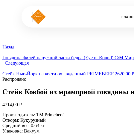
ГЛАВН
Назад
Говядина филей наружной части бедра (Eye of Round) С/М Мира
.
Следующая
Стейк Нью-Йорк на кости охлажденный PRIMEBEEF
2620,00
Распродано
Стейк Ковбой из мраморной говядины 
4714,00
Р
Производитель: ТМ Primebeef
Откорм: Кукурузный
Средний вес: 0.63 кг
Упаковка: Вакуум