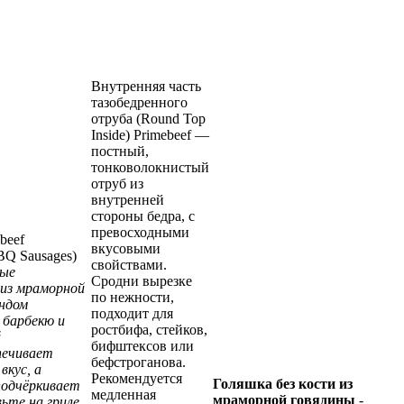
Внутренняя часть
тазобедренного
отруба (Round Top
Inside) Primebeef —
постный,
тонковолокнистый
отруб из
внутренней
стороны бедра, с
превосходными
beef
вкусовыми
Q Sausages)
свойствами.
ные
Сродни вырезке
 из мраморной
по нежности,
ендом
подходит для
 барбекю и
ростбифа, стейков,
й
бифштексов или
печивает
бефстроганова.
вкус, а
Рекомендуется
Голяшка без кости из
подчёркивает
медленная
мраморной говядины
-
ьте на гриле