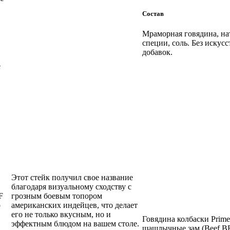
Состав
Мраморная говядина, н
специи, соль. Без искус
добавок.
е
Этот стейк получил свое название
благодаря визуальному сходству с
F
грозным боевым топором
о
американских индейцев, что делает
его не только вкусным, но и
Говядина колбаски Prime
эффектным блюдом на вашем столе.
шашлычные зам (Beef B