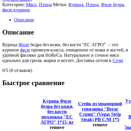
Категории:
Мясо
,
Птица
Метки:
Курица
,
Птица
,
Филе бедра
,
филе куриное
Описание
Описание
Курица
Филе
бедра без кожи, без кости “ЕС АГРО” – это
куриное
филе
премиум-класса, очищенное от кожи и костей, в
удобной фасовке для HoReCa. Натуральное и сочное мясо
идеально для гриля, жарки и котлет. Доставка оптом в
Сочи
0/5
(0 отзывов)
Быстрое сравнение
Курица Филе
Ут
Стейк из мраморной
бедра без кожи,
говядины "Вегас
без кости
Стрип" (Vegas Strip
подложка "ЕС
В
Steak) PB С/М 1*5
АГРО" 1*15, кг
remove
remove
5кг