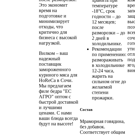
хранить при
Это экономит
вре
температуре
время на
зап
-18°C, срок
подготовке и
защ
годности – до
минимизирует
выс
12 месяцев;
отходы, что
поэ
после
критично для
все
разморозки – до
бизнеса с высокой
соч
2 дней в
нагрузкой.
гот
холодильнике.
ути
Рекомендации
Вилком – ваш
отл
по применению:
надежный
под
размораживать
поставщик
яго
в холодильнике
замороженного
вин
12-24 часа,
куриного мяса для
жарить на
HoReCa в Сочи.
сильном огне до
Мы предлагаем
желаемой
филе бедра "ЕС
степени
АГРО" оптом с
прожарки.
быстрой доставкой
и лучшими
Состав
ценами. С нами
ваши блюда всегда
Мраморная говядина,
будут на высоте!
без добавок.
Соответствует общим