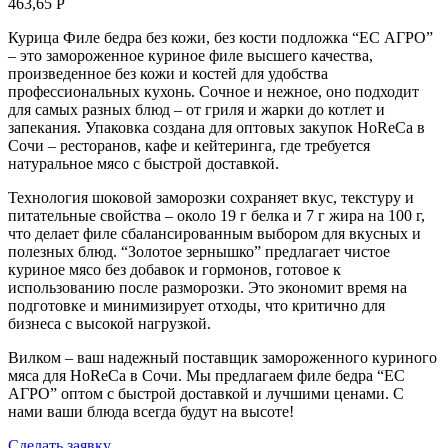
463,65
Р
Курица Филе бедра без кожи, без кости подложка “ЕС АГРО”
– это замороженное куриное филе высшего качества,
произведенное без кожи и костей для удобства
профессиональных кухонь. Сочное и нежное, оно подходит
для самых разных блюд – от гриля и жарки до котлет и
запекания. Упаковка создана для оптовых закупок HoReCa в
Сочи – ресторанов, кафе и кейтеринга, где требуется
натуральное мясо с быстрой доставкой.
Технология шоковой заморозки сохраняет вкус, текстуру и
питательные свойства – около 19 г белка и 7 г жира на 100 г,
что делает филе сбалансированным выбором для вкусных и
полезных блюд. “Золотое зернышко” предлагает чистое
куриное мясо без добавок и гормонов, готовое к
использованию после разморозки. Это экономит время на
подготовке и минимизирует отходы, что критично для
бизнеса с высокой нагрузкой.
Вилком – ваш надежный поставщик замороженного куриного
мяса для HoReCa в Сочи. Мы предлагаем филе бедра “ЕС
АГРО” оптом с быстрой доставкой и лучшими ценами. С
нами ваши блюда всегда будут на высоте!
Сделать заявку