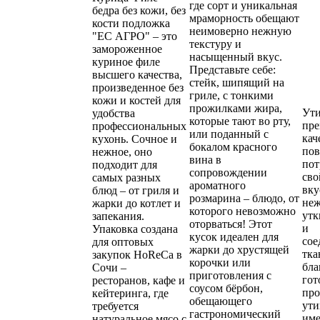
где сорт и уникальная
бедра без кожи, без
мраморность обещают
кости подложка
неимоверно нежную
"ЕС АГРО" – это
текстуру и
замороженное
насыщенный вкус.
куриное филе
Представьте себе:
высшего качества,
стейк, шипящий на
произведенное без
гриле, с тонкими
кожи и костей для
прожилками жира,
Ути
удобства
которые тают во рту,
пре
профессиональных
или поданный с
кач
кухонь. Сочное и
бокалом красного
по
нежное, оно
вина в
пот
подходит для
сопровождении
сво
самых разных
ароматного
вку
блюд – от гриля и
розмарина – блюдо, от
неж
жарки до котлет и
которого невозможно
утк
запекания.
оторваться! Этот
и
Упаковка создана
кусок идеален для
сое
для оптовых
жарки до хрустящей
тка
закупок HoReCa в
корочки или
бла
Сочи –
приготовления с
гот
ресторанов, кафе и
соусом бёрбон,
про
кейтеринга, где
обещающего
ути
требуется
гастрономический
име
натуральное мясо с