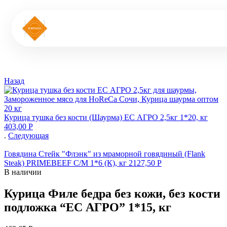
Назад
Курица тушка без кости (Шаурма) ЕС АГРО 2,5кг 1*20, кг
403,00
Р
.
Следующая
Говядина Стейк "Флэнк" из мраморной говядиный (Flank
Steak) PRIMEBEEF С/М 1*6 (К), кг
2127,50
Р
В наличии
Курица Филе бедра без кожи, без кости
подложка “ЕС АГРО” 1*15, кг