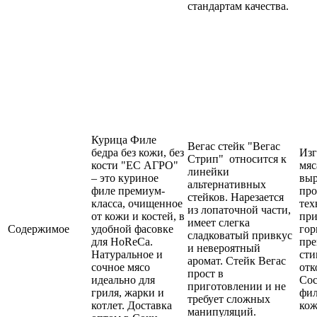
стандартам качества.
Курица Филе
Вегас стейк "Вегас
бедра без кожи, без
Изг
Стрип" относится к
кости "ЕС АГРО"
мяс
линейки
– это куриное
вы
альтернативных
филе премиум-
про
стейков. Нарезается
класса, очищенное
тех
из лопаточной части,
от кожи и костей, в
пр
имеет слегка
Содержимое
удобной фасовке
гор
сладковатый привкус
для HoReCa.
пре
и невероятный
Натуральное и
сти
аромат. Стейк Вегас
сочное мясо
отк
прост в
идеально для
Сос
приготовлении и не
гриля, жарки и
фил
требует сложных
котлет. Доставка
ко
манипуляций.