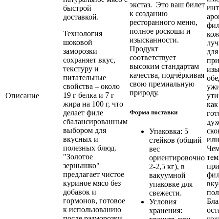
экстаз. Это ваш билет
ин
быстрой
к созданию
аро
доставкой.
ресторанного меню,
фил
полное роскоши и
Технология
кож
изысканности.
шоковой
луч
Продукт
заморозки
для
соответствует
сохраняет вкус,
при
высоким стандартам
текстуру и
изы
качества, подчёркивая
питательные
обе
свою премиальную
свойства – около
ужи
природу.
19 г белка и 7 г
Описание
ути
жира на 100 г, что
как
Форма поставки
делает филе
гот
сбалансированным
дух
выбором для
ско
Упаковка: 5
вкусных и
или
стейков (общий
полезных блюд.
Че
вес
"Золотое
тем
ориентировочно
зернышко"
при
2-2,5 кг), в
предлагает чистое
фил
вакуумной
куриное мясо без
вку
упаковке для
добавок и
пол
свежести.
гормонов, готовое
Бла
Условия
к использованию
ост
хранения:
после разморозки.
кож