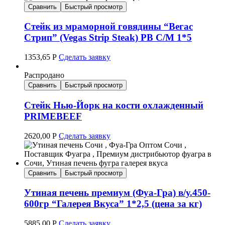
Сравнить
Быстрый просмотр
Стейк из мраморной говядины “Вегас
Стрип” (Vegas Strip Steak) PB С/М 1*5
1353,65
Р
Сделать заявку
Распродано
Сравнить
Быстрый просмотр
Стейк Нью-Йорк на кости охлажденный
PRIMEBEEF
2620,00
Р
Сделать заявку
Сравнить
Быстрый просмотр
Утиная печень премиум (Фуа-Гра) в/у.450-
600гр “Галерея Вкуса” 1*2,5 (цена за кг)
5885,00
Р
Сделать заявку