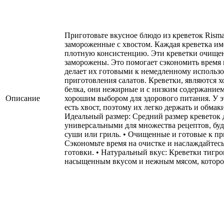
Приготовьте вкусное блюдо из креветок Risma
замороженные с хвостом. Каждая креветка им
плотную консистенцию. Эти креветки очище
заморожены. Это помогает сэкономить время 
делает их готовыми к немедленному использ
приготовления салатов. Креветки, являются
белка, они нежирные и с низким содержание
Описание
хорошим выбором для здорового питания. У э
есть хвост, поэтому их легко держать и обмаки
Идеальный размер: Средний размер креветок 
универсальными для множества рецептов, будь
суши или гриль. • Очищенные и готовые к п
Сэкономьте время на очистке и наслаждайтесь
готовки. • Натуральный вкус: Креветки тигр
насыщенным вкусом и нежным мясом, которое 