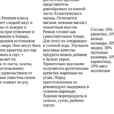
представитель
ракообразных из южной
части Атлантического
 Premium класса
океана. Отличается
еет сладкий вкус и
мягким, нежным мясом с
ны от кожуры и
пикантным вкусом.
Состав: 10%
на приготовление и
Рачков готовят как
креветки, 1
ованию в блюдах,
самостоятельное блюдо.
кольца
 хорошим источником
Для этого их отваривают
кальмара, 3
м жира. Они могут быть
в соленой воде. Улучшить
мидии, 30%
тих креветок все еще
вкусовые качества
щупальца
вать в соус. •
продукта можно добавив
кальмара, 1
делает их
в бульон укроп.
каракатица,
 то паста, салаты,
Удивительно вкусными
10% мясо
риготовлению:
получаются аргентинские
моллюсков
 удовольствием от
креветки жаренные на
овые известны своим
углях. Перед
плавает во рту.
приготовлением их
рекомендуют выдержать в
соленом маринаде.
Хороши морепродукты в
салатах, супах, рыбных
соусах.