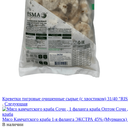
Креветки тигровые очищенные сырые (с хвостиком) 31/40 "RI
.
Следующая
Мясо Камчатского краба 1-я фаланга ЭКСТРА 45% (Мурманск)
В наличии