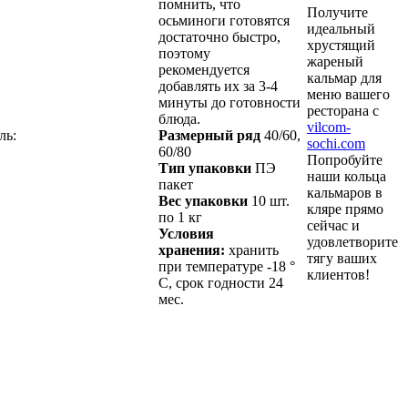
помнить, что
Получите
осьминоги готовятся
идеальный
достаточно быстро,
хрустящий
поэтому
жареный
рекомендуется
кальмар для
добавлять их за 3-4
меню вашего
минуты до готовности
ресторана с
блюда.
vilcom-
ль:
Размерный ряд
40/60,
sochi.com
60/80
Попробуйте
Тип упаковки
ПЭ
наши кольца
пакет
кальмаров в
Вес упаковки
10 шт.
кляре прямо
по 1 кг
сейчас и
Условия
удовлетворите
хранения:
хранить
тягу ваших
при температуре -18 °
клиентов!
С, срок годности 24
мес.