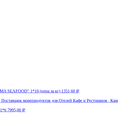
SMA SEAFOOD" 1*10 (цена за кг)
1351,60
Р
 1*6
7995,00
Р