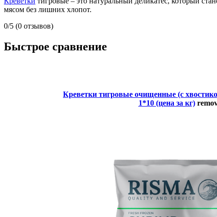
Креветки
тигровые – это натуральный деликатес, который ста
мясом без лишних хлопот.
0/5
(0 отзывов)
Быстрое сравнение
Креветки тигровые очищенные (с хвостиком
1*10 (цена за кг)
remo