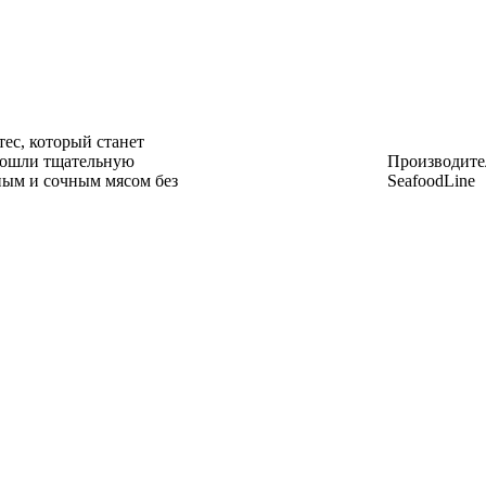
ес, который станет
рошли тщательную
Производите
жным и сочным мясом без
SeafoodLine