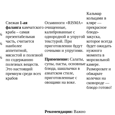
Кальмар
кольцами в
Свежая
1-ая
Осьминоги «RISMA»
кляре —
фаланга
камчатского
очищенные,
прекрасное
краба – самая
калиброванные с
блюдо-
0%
презентабельная
однородной и упругой
закуска,
часть, считается
текстурой. При
которое всегда
0%
наиболее
приготовлении будут
будет ожидать
аппетитной,
сочными и упругими.
нужного
мясистой и полезной
момента в
0%
Применение:
Салаты,
по содержанию
морозильной
супы, пасты, основные
полезных веществ.
камере.
блюда, шашлычки в
Это настоящий
Разморозьте и
азиатском стиле,
премиум среди всех
обжарьте
приготовленные с
крабов
колечки на
овощами на воке.
сковороде —
блюдо готово!
Рекомендации:
Важно