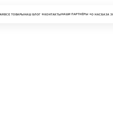
НАШИ ПАРТНЁРЫ ⭐
АЯ
ВСЕ ТОВАРЫ
НАШ БЛОГ 🍴
КОНТАКТЫ
О НАС
БАЗА З