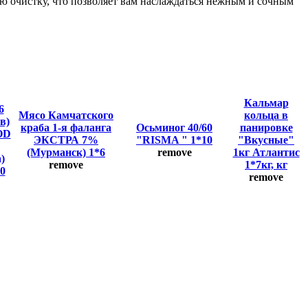
ю очистку, что позволяет вам наслаждаться нежным и сочным
Кальмар
6
Мясо Камчатского
кольца в
в)
краба 1-я фаланга
Осьминог 40/60
панировке
OD
ЭКСТРА 7%
"RISMA " 1*10
"Вкусные"
(Мурманск) 1*6
remove
1кг Атлантис
)
remove
1*7кг, кг
20
remove