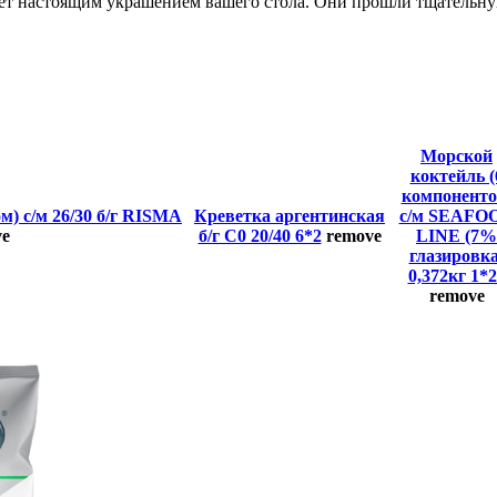
нет настоящим украшением вашего стола. Они прошли тщательну
Морской
коктейль (
компоненто
) с/м 26/30 б/г RISMA
Креветка аргентинская
с/м SEAFO
ve
б/г С0 20/40 6*2
remove
LINE (7%
глазировка
0,372кг 1*
remove