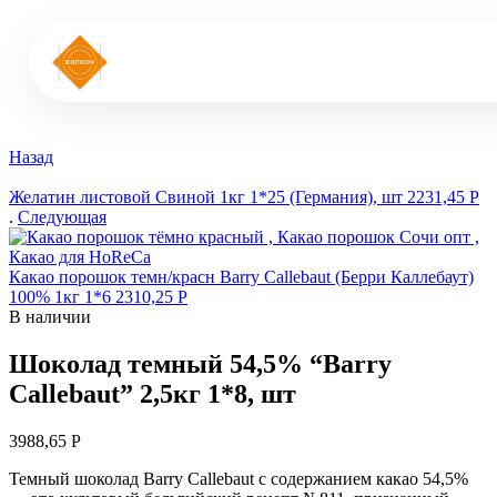
Назад
Желатин листовой Свиной 1кг 1*25 (Германия), шт
2231,45
Р
.
Следующая
Какао порошок темн/красн Barry Callebaut (Берри Каллебаут)
100% 1кг 1*6
2310,25
Р
В наличии
Шоколад темный 54,5% “Barry
Callebaut” 2,5кг 1*8, шт
3988,65
Р
Темный шоколад Barry Callebaut с содержанием какао 54,5%