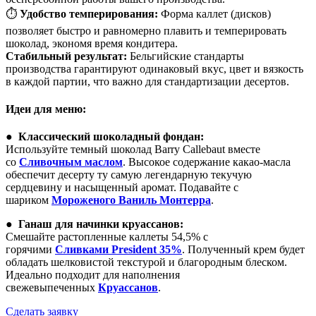
⏱️
Удобство темперирования:
Форма каллет (дисков)
позволяет быстро и равномерно плавить и темперировать
шоколад, экономя время кондитера.
Стабильный результат:
Бельгийские стандарты
производства гарантируют одинаковый вкус, цвет и вязкость
в каждой партии, что важно для стандартизации десертов.
Идеи для меню:
●
Классический шоколадный фондан:
Используйте темный шоколад Barry Callebaut вместе
со
Сливочным маслом
. Высокое содержание какао-масла
обеспечит десерту ту самую легендарную текучую
сердцевину и насыщенный аромат. Подавайте с
шариком
Мороженого Ваниль Монтерра
.
●
Ганаш для начинки круассанов:
Смешайте растопленные каллеты 54,5% с
горячими
Сливками President 35%
. Полученный крем будет
обладать шелковистой текстурой и благородным блеском.
Идеально подходит для наполнения
свежевыпеченных
Круассанов
.
Сделать заявку