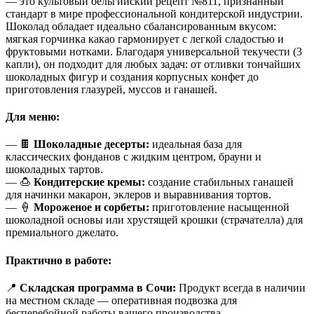
— это культовый бельгийский рецепт №811, признанный
стандарт в мире профессиональной кондитерской индустрии.
Шоколад обладает идеально сбалансированным вкусом:
мягкая горчинка какао гармонирует с легкой сладостью и
фруктовыми нотками. Благодаря универсальной текучести (3
капли), он подходит для любых задач: от отливки тончайших
шоколадных фигур и создания корпусных конфет до
приготовления глазурей, муссов и ганашей.
Для меню:
— 🍫
Шоколадные десерты:
идеальная база для
классических фонданов с жидким центром, брауни и
шоколадных тартов.
— 🍮
Кондитерские кремы:
создание стабильных ганашей
для начинки макарон, эклеров и выравнивания тортов.
— 🍦
Мороженое и сорбеты:
приготовление насыщенной
шоколадной основы или хрустящей крошки (страчателла) для
премиального джелато.
Практично в работе:
📍
Складская программа в Сочи:
Продукт всегда в наличии
на местном складе — оперативная подвозка для
бесперебойной работы вашего производства.