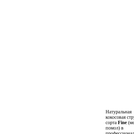
Натуральная
кокосовая ст
сорта
Fine
(м
помол) в
профессиона