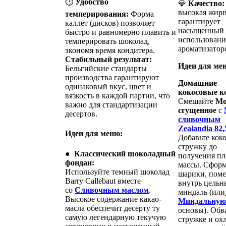
⏱️
Удобство
💎
Качество:
высокая жирн
темперирования:
Форма
гарантирует
каллет (дисков) позволяет
насыщенный 
быстро и равномерно плавить и
использовани
темперировать шоколад,
ароматизатор
экономя время кондитера.
Стабильный результат:
Идеи для ме
Бельгийские стандарты
производства гарантируют
Домашние
одинаковый вкус, цвет и
кокосовые 
вязкость в каждой партии, что
Смешайте
Мо
важно для стандартизации
сгущенное
с
десертов.
сливочным
Zealandia 82
Идеи для меню:
Добавьте кок
стружку до
●
Классический шоколадный
получения п
фондан:
массы. Сфор
Используйте темный шоколад
шарики, поме
Barry Callebaut вместе
внутрь цель
со
Сливочным маслом
.
миндаль (или
Высокое содержание какао-
Миндальну
масла обеспечит десерту ту
основы). Обв
самую легендарную текучую
стружке и ох