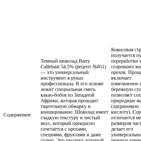
Кокосовая ст
получается п
Темный шоколад Barry
переработки 
Callebaut 54,5% (рецепт №811)
созревших ко
— это универсальный
орехов. Проц
инструмент в руках
включает
профессионала. В его основе
измельчение 
лежит специальная смесь
бережную суш
какао-бобов из Западной
позволяет со
Африки, которая проходит
природные м
тщательную обжарку и
(лауриновую
конширование. Шоколад имеет
кислоту). Сор
Содержимое
гладкую текстуру и чистый
отличается м
вкус, который прекрасно
размером част
сочетается с орехами,
делает его
специями, фруктами и даже
универсальны
солью. Это продукт, который
нежных крем