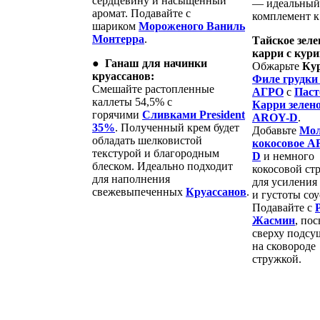
сердцевину и насыщенный
— идеальный
аромат. Подавайте с
комплемент к
шариком
Мороженого Ваниль
Монтерра
.
Тайское зеле
карри с кур
●
Ганаш для начинки
Обжарьте
Ку
круассанов:
Филе грудки
Смешайте растопленные
АГРО
с
Паст
каллеты 54,5% с
Карри зелен
горячими
Сливками President
AROY-D
.
35%
. Полученный крем будет
Добавьте
Мол
обладать шелковистой
кокосовое A
текстурой и благородным
D
и немного
блеском. Идеально подходит
кокосовой ст
для наполнения
для усиления
свежевыпеченных
Круассанов
.
и густоты соу
Подавайте с
Жасмин
, по
сверху подс
на сковороде
стружкой.