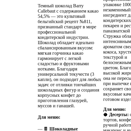
упаковке 100
Темный шоколад Barry
незаменимый
Callebaut с содержанием какао
ингредиент д
54,5% — это культовый
кондитерских
бельгийский рецепт №811,
пекарен и ре
признанный стандарт в мире
паназиатской
профессиональной
Стружка обла
кондитерской индустрии.
интенсивным
Шоколад обладает идеально
ароматом све
сбалансированным вкусом:
кокоса, хрус
мягкая горчинка какао
текстурой и
гармонирует с легкой
белоснежным
сладостью и фруктовыми
цветом. Благ
нотками. Благодаря
высокой жирн
универсальной текучести (3
она не перес
капли), он подходит для любых
при выпечке 
задач: от отливки тончайших
сохраняет св
шоколадных фигур и создания
вкусовые кач
корпусных конфет до
готовом изде
приготовления глазурей,
муссов и ганашей.
Для меню:
🥥
Десерты:
Для меню:
тортов, конф
ручной работ
— 🍫
Шоколадные
макаронс и ч