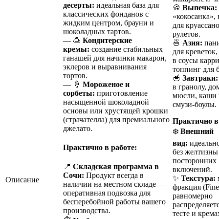
десерты:
идеальная база для
🍪
Выпечка:
классических фонданов с
«кокосанка»,
жидким центром, брауни и
для круассан
шоколадных тартов.
рулетов.
— 🍮
Кондитерские
🍜
Азия:
пан
кремы:
создание стабильных
для креветок,
ганашей для начинки макарон,
в соусы карри
эклеров и выравнивания
топпинг для 
тортов.
🥣
Завтраки:
— 🍦
Мороженое и
в гранолу, д
сорбеты:
приготовление
мюсли, каши
насыщенной шоколадной
смузи-боулы.
основы или хрустящей крошки
(страчателла) для премиального
Практично в
джелато.
❄️
Внешний
вид:
идеально
Практично в работе:
без желтизны
посторонних
📍
Складская программа в
включений.
Сочи:
Продукт всегда в
✨
Текстура:
Описание
наличии на местном складе —
фракция (Fine
оперативная подвозка для
равномерно
бесперебойной работы вашего
распределяетс
производства.
тесте и крема