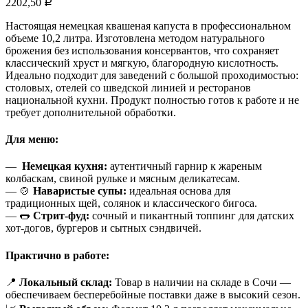
2202,50
Р
Настоящая немецкая квашеная капуста в профессиональном
объеме 10,2 литра. Изготовлена методом натурального
брожения без использования консервантов, что сохраняет
классический хруст и мягкую, благородную кислотность.
Идеально подходит для заведений с большой проходимостью:
столовых, отелей со шведской линией и ресторанов
национальной кухни. Продукт полностью готов к работе и не
требует дополнительной обработки.
Для меню:
—
Немецкая кухня:
аутентичный гарнир к жареным
колбаскам, свиной рульке и мясным деликатесам.
— 🍲
Наваристые супы:
идеальная основа для
традиционных щей, солянок и классического бигоса.
— 🌭
Стрит-фуд:
сочный и пикантный топпинг для датских
хот-догов, бургеров и сытных сэндвичей.
Практично в работе:
📍
Локальный склад:
Товар в наличии на складе в Сочи —
обеспечиваем бесперебойные поставки даже в высокий сезон.