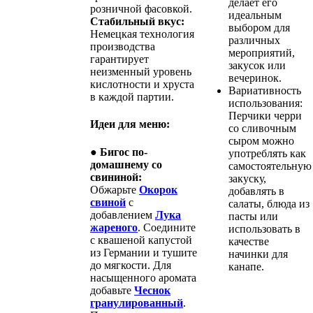
делает его
розничной фасовкой.
идеальным
Стабильный вкус:
выбором для
Немецкая технология
различных
производства
мероприятий,
гарантирует
закусок или
неизменный уровень
вечеринок.
кислотности и хруста
Вариативность
в каждой партии.
использования:
Перчики черри
Идеи для меню:
со сливочным
сыром можно
●
Бигос по-
употреблять как
домашнему со
самостоятельную
свининой:
закуску,
Обжарьте
Окорок
добавлять в
свиной
с
салаты, блюда из
добавлением
Лука
пасты или
жареного
. Соедините
использовать в
с квашеной капустой
качестве
из Германии и тушите
начинки для
до мягкости. Для
канапе.
насыщенного аромата
добавьте
Чеснок
гранулированный
.