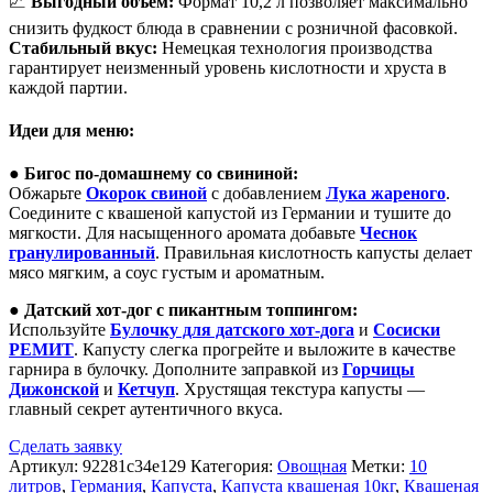
📈
Выгодный объем:
Формат 10,2 л позволяет максимально
снизить фудкост блюда в сравнении с розничной фасовкой.
Стабильный вкус:
Немецкая технология производства
гарантирует неизменный уровень кислотности и хруста в
каждой партии.
Идеи для меню:
●
Бигос по-домашнему со свининой:
Обжарьте
Окорок свиной
с добавлением
Лука жареного
.
Соедините с квашеной капустой из Германии и тушите до
мягкости. Для насыщенного аромата добавьте
Чеснок
гранулированный
. Правильная кислотность капусты делает
мясо мягким, а соус густым и ароматным.
●
Датский хот-дог с пикантным топпингом:
Используйте
Булочку для датского хот-дога
и
Сосиски
РЕМИТ
. Капусту слегка прогрейте и выложите в качестве
гарнира в булочку. Дополните заправкой из
Горчицы
Дижонской
и
Кетчуп
. Хрустящая текстура капусты —
главный секрет аутентичного вкуса.
Сделать заявку
Артикул:
92281c34e129
Категория:
Овощная
Метки:
10
литров
,
Германия
,
Капуста
,
Капуста квашеная 10кг
,
Квашеная