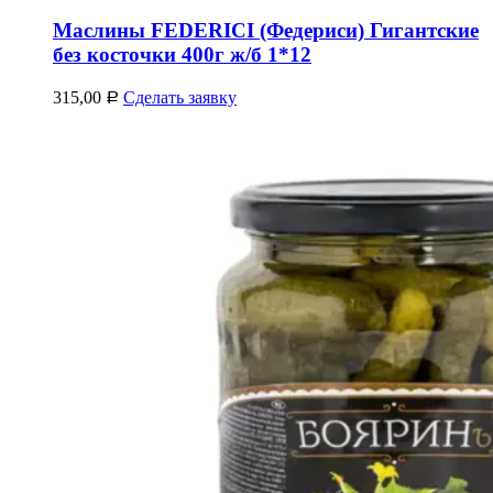
Маслины FEDERICI (Федериси) Гигантские
без косточки 400г ж/б 1*12
315,00
Сделать заявку
Р