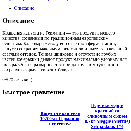
Описание
Описание
Квашеная капуста из Германии — это продукт высшего
качества, созданный по традиционным европейским
рецептам. Благодаря методу естественной ферментации,
капуста сохраняет максимум витаминов и имеет характерный
светлый оттенок. Тонкая шинковка и отсутствие грубых
частей кочерыжки делают продукт максимально удобным для
повара. Она не разваривается при длительном тушении и
сохраняет форму в горячих блюдах.
0/5
(0 отзывов)
Быстрое сравнение
Перчики черри
красный со
Капуста квашеная
сливочным сыром
10200мл Германия,
0,7кг Meggle (Меггле)
шт
remove
Srbija d.o.o. 1*4