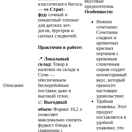
вкусовые
классического бигоса.
предпочтения.
— 🌭
Стрит-
Особенности:
фуд:
сочный и
пикантный топпинг
Нежное
для датских хот-
сочетание:
догов, бургеров и
Сочетание
сытных сэндвичей.
сладких и
ароматных
Практично в работе:
красных
перчиков с
кремовым
📍
Локальный
сливочным
склад:
Товар в
сыром создает
наличии на складе в
неповторимый
Сочи —
вкус, который
обеспечиваем
Описание
приносит
бесперебойные
настоящее
поставки даже в
удовольствие.
высокий сезон.
Удобная
📈
Выгодный
упаковка: Этот
объем:
Формат 10,2 л
продукт
позволяет
поставляется в
максимально снизить
удобной
фудкост блюда в
упаковке, что
сравнении с