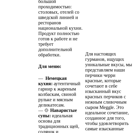
большой
проходимостью:
столовых, отелей со
шведской линией и
ресторанов
национальной кухни.
Продукт полностью
готов к работе и не
требует
дополнительной
Для настоящих
обработки.
гурманов, ищущих
уникальные вкусы, мы
Для меню:
представляем наши
перчики черри
—
Немецкая
красные, которые
кухня:
аутентичный
сочетают в себе
гарнир к жареным
изысканный вкус
колбаскам, свиной
красных перчиков с
рульке и мясным
нежным сливочным
деликатесам.
сыром Meggle. Это
— 🍲
Наваристые
идеальное сочетание,
супы:
идеальная
созданное для того,
основа для
чтобы удовлетворить
традиционных щей,
самые изысканные
солянок и