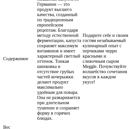
Германии — это
продукт высшего
качества, созданный
по традиционным
европейским
рецептам. Благодаря
методу естественной
Подарите себе и своим
ферментации, капуста
гостям незабываемый
сохраняет максимум
кулинарный опыт с
витаминов и имеет
перчиками черри
характерный светлый
красными и
Содержимое
оттенок. Тонкая
сливочным сыром
шинковка и
Meggle. Почувствуйте
отсутствие грубых
волшебство сочетания
частей кочерыжки
вкусов в каждом
делают продукт
укусе!
максимально
удобным для повара.
Она не разваривается
при длительном
тушении и сохраняет
форму в горячих
блюдах.
Вес