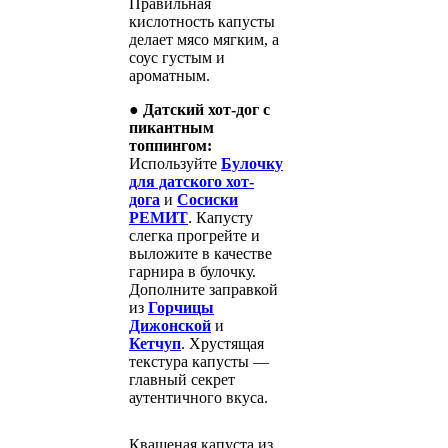
Правильная
кислотность капусты
делает мясо мягким, а
соус густым и
ароматным.
●
Датский хот-дог с
пикантным
топпингом:
Используйте
Булочку
для датского хот-
дога
и
Сосиски
РЕМИТ
. Капусту
слегка прогрейте и
выложите в качестве
гарнира в булочку.
Дополните заправкой
из
Горчицы
Дижонской
и
Кетчуп
. Хрустящая
текстура капусты —
главный секрет
аутентичного вкуса.
Квашеная капуста из