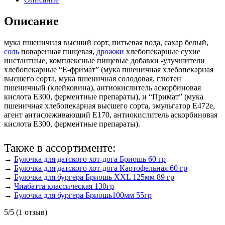
Описание
мука пшеничная высший сорт, питьевая вода, сахар белый,
соль
поваренная пищевая,
дрожжи
хлебопекарные сухие
инстантные, комплексные пищевые добавки -улучшители
хлебопекарные “Е-фримат” (мука пшеничная хлебопекарная
высшего сорта, мука пшеничная солодовая, глютен
пшеничный (клейковина), антиокислитель аскорбиновая
кислота Е300, ферментные препараты), и “Примат” (мука
пшеничная хлебопекарная высшего сорта, эмульгатор Е472е,
агент антислеживающий Е170, антиокислитель аскорбиновая
кислота Е300, ферментные препараты).
Также в ассортименте:
→
Булочка для датского хот-дога Бриошь 60 гр
→
Булочка для датского хот-дога Картофельная 60 гр
→
Булочка для бургера Бриошь XXL 125мм 89 гр
→
Чиабатта классическая 130гр
→
Булочка для бургера Бриошь100мм 55гр
5/5
(1 отзыв)