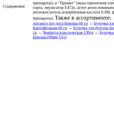
препараты), и "Примат" (мука пшеничная хл
Содержимое
сорта, эмульгатор Е472е, агент антислежива
антиокислитель аскорбиновая кислота Е300,
Также в ассортименте:
препараты).
датского хот-дога Бриошь 60 гр
→
Булочка для
Картофельная 60 гр
→
Булочка для бургера 
гр
→
Чиабатта классическая 130гр
→
Булочка
Бриошь100мм 55гр