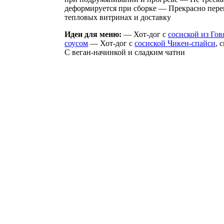
деформируется при сборке — Прекрасно пере
тепловых витринах и доставку
Идеи для меню:
— Хот-дог с
сосиской из Го
соусом
— Хот-дог с
сосиской Чикен-спайси
, 
С веган-начинкой и сладким чатни