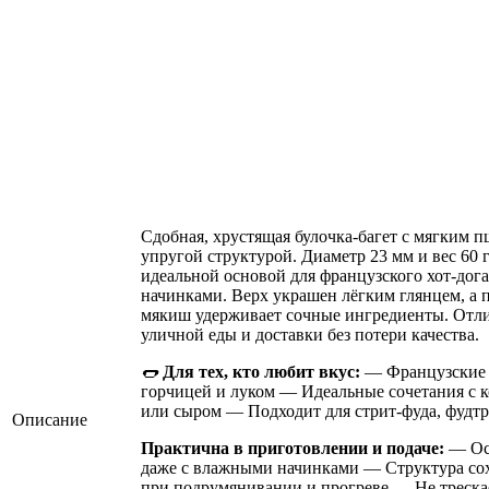
Сдобная, хрустящая булочка-багет с мягким 
упругой структурой. Диаметр 23 мм и вес 60 г
идеальной основой для французского хот-дог
начинками. Верх украшен лёгким глянцем, а
мякиш удерживает сочные ингредиенты. Отли
уличной еды и доставки без потери качества.
🌭
Для тех, кто любит вкус:
— Французские х
горчицей и луком — Идеальные сочетания с 
или сыром — Подходит для стрит-фуда, фудтр
Описание
Практична в приготовлении и подаче:
— Ост
даже с влажными начинками — Структура сох
при подрумянивании и прогреве — Не трескае