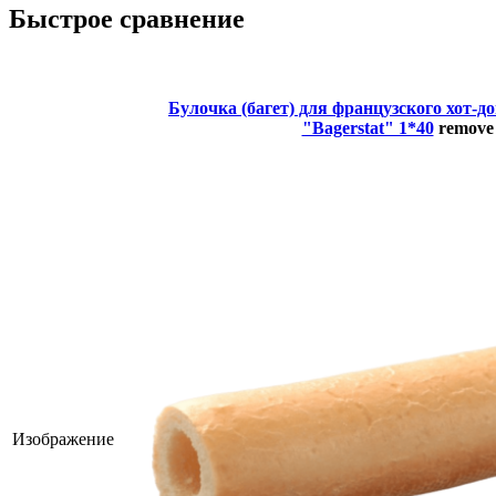
Быстрое сравнение
Булочка (багет) для французского хот-до
"Bagerstat" 1*40
remove
Изображение