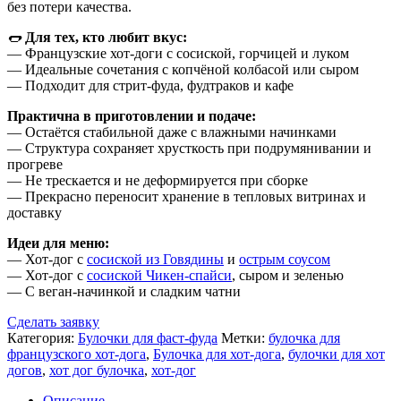
без потери качества.
🌭
Для тех, кто любит вкус:
— Французские хот-доги с сосиской, горчицей и луком
— Идеальные сочетания с копчёной колбасой или сыром
— Подходит для стрит-фуда, фудтраков и кафе
Практична в приготовлении и подаче:
— Остаётся стабильной даже с влажными начинками
— Структура сохраняет хрусткость при подрумянивании и
прогреве
— Не трескается и не деформируется при сборке
— Прекрасно переносит хранение в тепловых витринах и
доставку
Идеи для меню:
— Хот-дог с
сосиской из Говядины
и
острым соусом
— Хот-дог с
сосиской Чикен-спайси
, сыром и зеленью
— С веган-начинкой и сладким чатни
Сделать заявку
Категория:
Булочки для фаст-фуда
Метки:
булочка для
французского хот-дога
,
Булочка для хот-дога
,
булочки для хот
догов
,
хот дог булочка
,
хот-дог
Описание