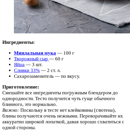
Ингредиенты:
Миндальная мука
— 100 г
Творожный сыр
— 60 г
Яйца
— 3 шт.
Сливки 33%
— 2 ст. л.
Сахарозаменитель — по вкусу.
Приготовление:
Смешайте все ингредиенты погружным блендером до
однородности. Тесто получится чуть гуще обычного
блинного, это нормально.
Важно:
Поскольку в тесте нет клейковины (глютена),
блины получаются очень нежными. Переворачивайте их
аккуратно широкой лопаткой, давая хорошо схватиться с
одной стороны.