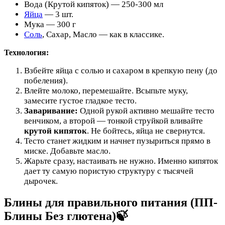
Вода (Крутой кипяток) — 250-300 мл
Яйца
— 3 шт.
Мука — 300 г
Соль
, Сахар, Масло — как в классике.
Технология:
Взбейте яйца с солью и сахаром в крепкую пену (до
побеления).
Влейте молоко, перемешайте. Всыпьте муку,
замесите густое гладкое тесто.
Заваривание:
Одной рукой активно мешайте тесто
венчиком, а второй — тонкой струйкой вливайте
крутой кипяток
. Не бойтесь, яйца не свернутся.
Тесто станет жидким и начнет пузыриться прямо в
миске. Добавьте масло.
Жарьте сразу, настаивать не нужно. Именно кипяток
дает ту самую пористую структуру с тысячей
дырочек.
Блины для правильного питания (ПП-
Блины Без глютена)🍃