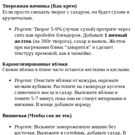
Творожная начинка (Как крем)
Если просто смешать творог с сахаром, он будет сухим и
крупитчатым.
Рецепт:
Творог 5-9% (лучше сухой) протрите через
сито или пробейте блендером. Добавьте
1 яичный
желток
(на 300г творога), сахар и ваниль. Желток
при нагревании блина “заварится” и сделает
текстуру кремовой, как в чизкейке.
Карамелизированные яблоки
Свежие яблоки в блине часто остаются жесткими и кислыми.
Рецепт:
Очистите яблоки от кожуры, нарежьте
мелким кубиком. Растопите на сковороде кусочек
сливочного масла и сахар. Выложите яблоки и
томите 5-7 минут, пока они не станут янтарными и
мягкими. В конце добавьте корицу.
Вишневая (Чтобы сок не тек)
Рецепт:
Возьмите замороженную вишню без
косточки. Выложите в сотейник, добавьте сахар. В