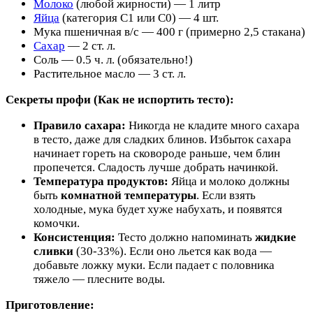
Молоко
(любой жирности) — 1 литр
Яйца
(категория С1 или С0) — 4 шт.
Мука пшеничная в/с — 400 г (примерно 2,5 стакана)
Сахар
— 2 ст. л.
Соль — 0.5 ч. л. (обязательно!)
Растительное масло — 3 ст. л.
Секреты профи (Как не испортить тесто):
Правило сахара:
Никогда не кладите много сахара
в тесто, даже для сладких блинов. Избыток сахара
начинает гореть на сковороде раньше, чем блин
пропечется. Сладость лучше добрать начинкой.
Температура продуктов:
Яйца и молоко должны
быть
комнатной температуры
. Если взять
холодные, мука будет хуже набухать, и появятся
комочки.
Консистенция:
Тесто должно напоминать
жидкие
сливки
(30-33%). Если оно льется как вода —
добавьте ложку муки. Если падает с половника
тяжело — плесните воды.
Приготовление: