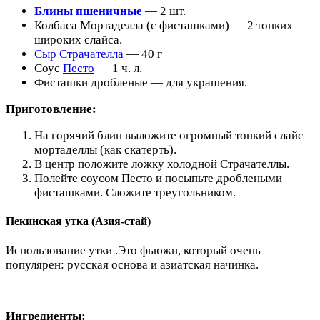
Блины пшеничные
— 2 шт.
Колбаса Мортаделла (с фисташками) — 2 тонких
широких слайса.
Сыр Страчателла
— 40 г
Соус
Песто
— 1 ч. л.
Фисташки дробленые — для украшения.
Приготовление:
На горячий блин выложите огромный тонкий слайс
мортаделлы (как скатерть).
В центр положите ложку холодной Страчателлы.
Полейте соусом Песто и посыпьте дроблеными
фисташками. Сложите треугольником.
Пекинская утка (Азия-стай)
Использование утки .Это фьюжн, который очень
популярен: русская основа и азиатская начинка.
Ингредиенты: