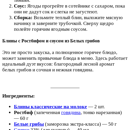
тимьян.
Соус:
Ягоды прогрейте в сотейнике с сахаром, пока
они не дадут сок и слегка не загустеют.
Сборка:
Возьмите теплый блин, выложите мясную
начинку и заверните трубочкой. Сверху щедро
полейте горячим ягодным соусом.
Блины с Ростбифом и соусом из Белых грибов
Это не просто закуска, а полноценное горячее блюдо,
может заменить привычные блюда в меню. Здесь работает
идеальный дуэт вкусов: благородный лесной аромат
белых грибов и сочная и нежная говядина.
Ингредиенты:
Блины классические на молоке
— 2 шт.
Ростбиф
(запеченная
говядина
, тонко нарезанная)
— 60 г
Белые грибы
(заморозка экстра-класса) — 50 г
Сливки
33% (для густоты) — 40 мл