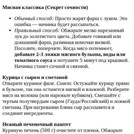
Мясная классика (Секрет сочности)
Обычный способ:
Просто жарят фарш с луком. Это
ошибка — начинка будет рассыпаться.
Правильный способ:
Обжарьте мелко нарезанный
лук до золотистого цвета. Добавьте говяжий или
домашний фарш, разминая комочки вилкой.
Посолите, поперчите. Когда мясо потемнеет,
добавьте 2-3 ложки мясного бульона, воды или
томатного соуса
и потушите 5 минут под крышкой.
Начинка станет сочной и связной.
Курица с сыром и сметаной
Отварите куриное филе.
Совет:
Остужайте курицу прямо
в бульоне, так она останется мягкой и влажной. Разберите
мясо на волокна (или нарежьте кубиком). Смешайте с
тертым полутвердым сыром (Гауда/Российский) и ложкой
сметаны. При нагревании блина сыр расплавится и
соединит ингредиенты.
Нежный печеночный паштет
Куриную печень (500 г) очистите от пленок. Обжарьте