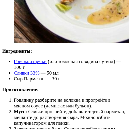
Ингредиенты:
Говяжьи щечки
(или томленая говядина су-вид) —
100 г
Сливки 33%
— 50 мл
Сыр Пармезан — 30 г
Приготовление:
Говядину разберите на волокна и прогрейте в
мясном соусе (демиглас или бульон).
Мусс:
Сливки прогрейте, добавьте тертый пармезан,
мешайте до растворения сыра. Можно взбить
капучинатором для пенки.
Заверните мясо в блин. Сверху полейте сырным