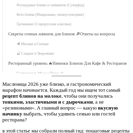
Изумрудные блины со шпинатом (Суперфуд)
Кето-блины (Миндальные, низкоуглеводные)
Гречишные (Старорусская классика)
Секреты сочных начинок для блинов 🔎Ответы на вопросы
🥩 Мясные и Сытные
🍒 Сладкие и Творожные
Ресторанный уровень:🔥Начинки Блинов Для Кафе & Ресторанов
Гастрономия: Мясо и Птица 🍖
Рыба и Морепродукты 🍤
Масленица 2026 уже близко, и гастрономический
марафон начинается. Каждый год мы ищем тот самый
Сыры и Десерты 🧀
рецепт блинов на молоке
, чтобы они получались
тонкими, эластичными и с дырочками
, а не
«резиновыми». А главный вопрос — какую
вкусную
начинку
выбрать, чтобы удивить семью или гостей
ресторана?
в этой статье мы собрали полный гид: пошаговые рецепты