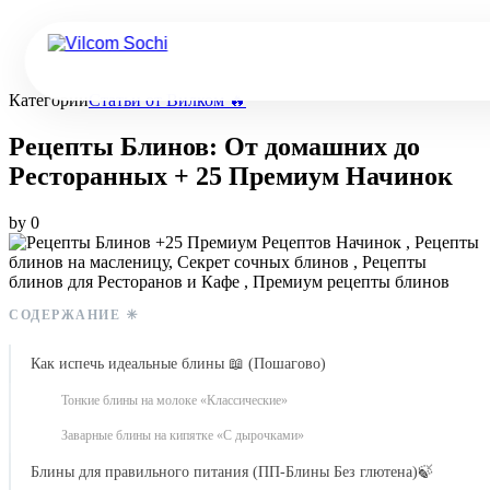
Категории
Статьи от Вилком 🔥
Рецепты Блинов: От домашних до
Ресторанных + 25 Премиум Начинок
by
0
СОДЕРЖАНИЕ ✳️
Как испечь идеальные блины 📖 (Пошагово)
Тонкие блины на молоке «Классические»
Заварные блины на кипятке «С дырочками»
Блины для правильного питания (ПП-Блины Без глютена)🍃